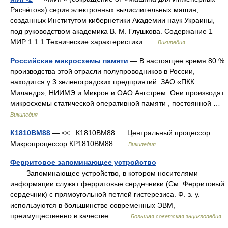
Расчётов») серия электронных вычислительных машин,
созданных Институтом кибернетики Академии наук Украины,
под руководством академика В. М. Глушкова. Содержание 1
МИР 1 1.1 Технические характеристики …
Википедия
Российские микросхемы памяти
— В настоящее время 80 %
производства этой отрасли полупроводников в России,
находится у 3 зеленоградских предприятий ЗАО «ПКК
Миландр», НИИМЭ и Микрон и ОАО Ангстрем. Они производят
микросхемы статической оперативной памяти , постоянной …
Википедия
К1810ВМ88
— << К1810ВМ88 Центральный процессор
Микропроцессор КР1810ВМ88 …
Википедия
Ферритовое запоминающее устройство
—
Запоминающее устройство, в котором носителями
информации служат ферритовые сердечники (См. Ферритовый
сердечник) с прямоугольной петлей гистерезиса. Ф. з. у.
используются в большинстве современных ЭВМ,
преимущественно в качестве… …
Большая советская энциклопедия